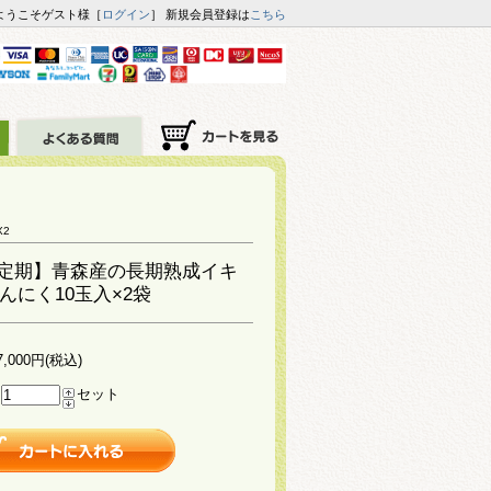
ようこそゲスト様［
ログイン
］ 新規会員登録は
こちら
X2
定期】青森産の長期熟成イキ
んにく10玉入×2袋
7,000円(税込)
セット