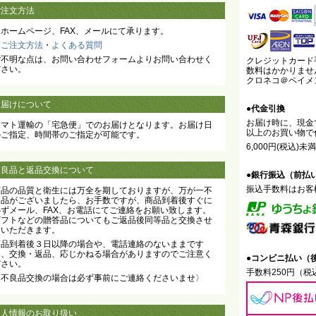
ご注文方法
当ホームページ、FAX、メールにて承ります。
・
ご注文方法
・
よくある質問
ご不明な点は、お問い合わせフォームよりお問い合わせく
クレジットカード
ださい。
数料はかかりませ
クロネコ＠ペイメ
お届けについて
●代金引換
お届け時に、現金で
ヤマト運輸の「宅急便」でのお届けとなります。お届け日
以上のお買い物で
のご指定、時間帯のご指定が可能です。
6,000円(税込)
不良品と返品交換について
●銀行振込（前払
振込手数料はお客
商品の品質と衛生には万全を期しておりますが、万が一不
良品がございましたら、お手数ですが、商品到着後すぐに
必ずメール、FAX、お電話にてご連絡をお願い致します。
ギフトなどの贈答品についてもご返品後同等品と交換させ
ていただきます。
商品到着後３日以降の場合や、電話連絡のないままです
と、交換・返品、応じかねる場合がありますのでご注意く
●コンビニ払い（
ださい。
手数料250円（
〈不良品交換の場合は必ず事前にご連絡くださいませ〉
個人情報のお取り扱い