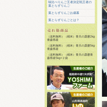
味比べりんご王者決定戦王者の
葉とらずりんご
葉とらずりんごお歳暮
葉とらずりんごとは？
（送料無料）（精米）青天の霹靂2kg
青森県産
（送料無料）（精米）青天の霹靂5kg
青森県産
（送料無料）（精米）青天の霹靂青
森県産5kg×２袋