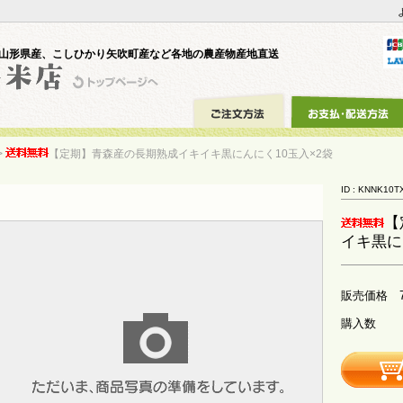
山形県産、こしひかり矢吹町産など各地の農産物産地直送
>
【定期】青森産の長期熟成イキイキ黒にんにく10玉入×2袋
ID : KNNK10T
【
イキ黒に
販売価格
購入数