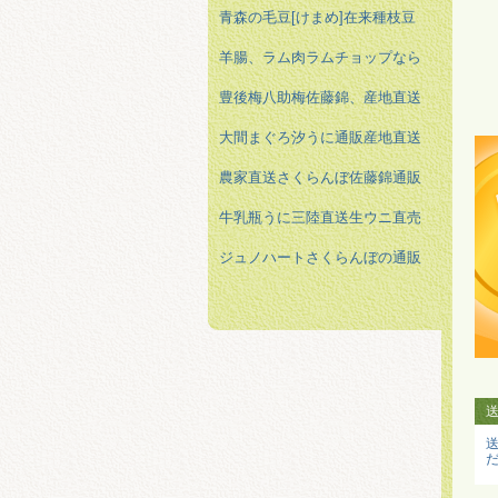
青森の毛豆[けまめ]在来種枝豆
羊腸、ラム肉ラムチョップなら
豊後梅八助梅佐藤錦、産地直送
大間まぐろ汐うに通販産地直送
農家直送さくらんぼ佐藤錦通販
牛乳瓶うに三陸直送生ウニ直売
ジュノハートさくらんぼの通販