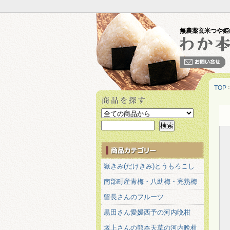
無農薬玄米つや姫
TOP
嶽きみ(だけきみ)とうもろこし
南部町産青梅・八助梅・完熟梅
留長さんのフルーツ
黒田さん愛媛西予の河内晩柑
坂上さんの熊本天草の河内晩柑