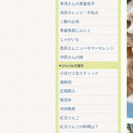
李澤さんの青森長芋
清見オレンジ・不知火
ご飯のお供
青森県産にんにく
じゃがいも
黒田さんニューサマーオレンジ
沖田さんの桃
小分け２合スティック
価格別
定期購入
無洗米
河内晩柑
紅玉りんご
紅玉りんごの時期は？