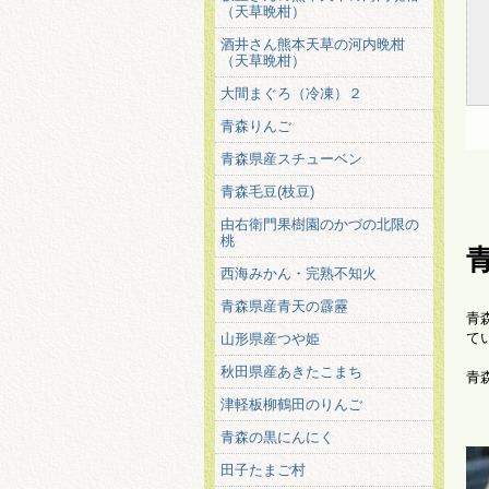
（天草晩柑）
酒井さん熊本天草の河内晩柑
（天草晩柑）
大間まぐろ（冷凍）２
青森りんご
青森県産スチューベン
青森毛豆(枝豆)
由右衛門果樹園のかづの北限の
桃
西海みかん・完熟不知火
青森県産青天の霹靂
青
て
山形県産つや姫
秋田県産あきたこまち
青
津軽板柳鶴田のりんご
青森の黒にんにく
田子たまご村