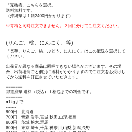
「完熟梅」こちらを選択。
送料無料です。
（沖縄県は１箱2400円かかります）
※青梅と同時注文できません。２回に分けてご注文ください。
(りんご、桃、にんにく、等)
「長芋、りんご、桃、ぶどう、にんにく」はこの配送を選択して
ください。
出荷元が異なる商品は同梱できない場合がございます。その場
合、出荷場所ごと個別に送料がかかりますのでご注文をお受けし
てから送料を訂正させていただきます。
=======
都道府県 送料（税込）１梱包までの料金です。
=======
●1kgまで
-------
900円 北海道
700円 青森,岩手,宮城,秋田,山形,福島
800円 茨城,栃木,群馬
800円 東京,埼玉,千葉,神奈川,山梨,新潟,長野