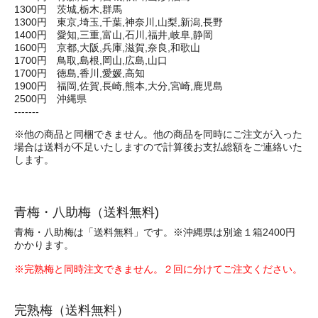
1300円 茨城,栃木,群馬
1300円 東京,埼玉,千葉,神奈川,山梨,新潟,長野
1400円 愛知,三重,富山,石川,福井,岐阜,静岡
1600円 京都,大阪,兵庫,滋賀,奈良,和歌山
1700円 鳥取,島根,岡山,広島,山口
1700円 徳島,香川,愛媛,高知
1900円 福岡,佐賀,長崎,熊本,大分,宮崎,鹿児島
2500円 沖縄県
-------
※他の商品と同梱できません。他の商品を同時にご注文が入った
場合は送料が不足いたしますので計算後お支払総額をご連絡いた
します。
青梅・八助梅（送料無料)
青梅・八助梅は「送料無料」です。※沖縄県は別途１箱2400円
かかります。
※完熟梅と同時注文できません。２回に分けてご注文ください。
完熟梅（送料無料）