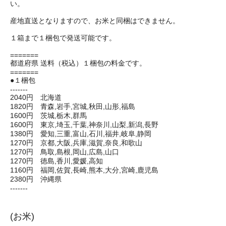
い。
産地直送となりますので、お米と同梱はできません。
１箱まで１梱包で発送可能です。
=======
都道府県 送料（税込）１梱包の料金です。
=======
●１梱包
-------
2040円 北海道
1820円 青森,岩手,宮城,秋田,山形,福島
1600円 茨城,栃木,群馬
1600円 東京,埼玉,千葉,神奈川,山梨,新潟,長野
1380円 愛知,三重,富山,石川,福井,岐阜,静岡
1270円 京都,大阪,兵庫,滋賀,奈良,和歌山
1270円 鳥取,島根,岡山,広島,山口
1270円 徳島,香川,愛媛,高知
1160円 福岡,佐賀,長崎,熊本,大分,宮崎,鹿児島
2380円 沖縄県
-------
(お米)