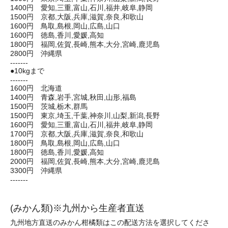
1400円 愛知,三重,富山,石川,福井,岐阜,静岡
1500円 京都,大阪,兵庫,滋賀,奈良,和歌山
1600円 鳥取,島根,岡山,広島,山口
1600円 徳島,香川,愛媛,高知
1800円 福岡,佐賀,長崎,熊本,大分,宮崎,鹿児島
2800円 沖縄県
-------
●10kgまで
-------
1600円 北海道
1400円 青森,岩手,宮城,秋田,山形,福島
1500円 茨城,栃木,群馬
1500円 東京,埼玉,千葉,神奈川,山梨,新潟,長野
1600円 愛知,三重,富山,石川,福井,岐阜,静岡
1700円 京都,大阪,兵庫,滋賀,奈良,和歌山
1800円 鳥取,島根,岡山,広島,山口
1800円 徳島,香川,愛媛,高知
2000円 福岡,佐賀,長崎,熊本,大分,宮崎,鹿児島
3300円 沖縄県
-------
(みかん類)※九州から生産者直送
九州地方直送のみかん柑橘類はこの配送方法を選択してくださ