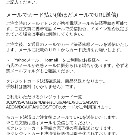
ご記入ください。
メールでカード払い(後ほどメールでURL送信)
ご注文時のメールアドレスが携帯電話メールも決済手続き可能で
す。ご注文前に携帯電話メールで受信拒否、ドメイン拒否設定さ
れている場合は事前に解除してください。
ご注文後、２通目のメールでカード決済依頼メールを送信いたし
ます。メールに記載のＵＲＬからカード決済をお願いします。
～ Yahooメール、Hotmail をご利用のお客様へ ～
当店のメールが迷惑メールに振分られる場合があります。必ず迷
惑メールフォルダもご確認ください。
クレジットカード決済確認後、商品発送となります。
手数料は無料（かかりません）です。
ご利用いただけるクレジットカード一覧
JCB/VISA/Master/DinersClub/AMEX/UC/SAISON
AEON/DC/UFJ/NICOS/TOPのカードがご利用頂けます。
※カード決済はご注文後にメールでURLを送信いたします。
※ご注文後は必ずメールを受信してください。
※クレジットカード手続き完了後の商品発送となります。
※クレジットカード決済情報送信は暗号化されております。