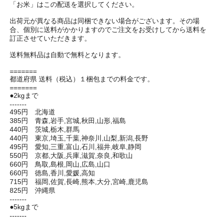
「お米」はこの配送を選択してください。
出荷元が異なる商品は同梱できない場合がございます。その場
合、個別に送料がかかりますのでご注文をお受けしてから送料を
訂正させていただきます。
送料無料品は自動で無料となります。
=======
都道府県 送料（税込）１梱包までの料金です。
=======
●2kgまで
-------
495円 北海道
385円 青森,岩手,宮城,秋田,山形,福島
440円 茨城,栃木,群馬
440円 東京,埼玉,千葉,神奈川,山梨,新潟,長野
495円 愛知,三重,富山,石川,福井,岐阜,静岡
550円 京都,大阪,兵庫,滋賀,奈良,和歌山
660円 鳥取,島根,岡山,広島,山口
660円 徳島,香川,愛媛,高知
715円 福岡,佐賀,長崎,熊本,大分,宮崎,鹿児島
825円 沖縄県
-------
●5kgまで
-------