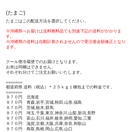
(たまご)
たまごはこの配送方法を選択してください。
※沖縄県へお届けは送料無料品でも別途下記の送料がかかりま
す。
※沖縄県の送料は自動計算されませんので受注後金額修正となり
ます。
クール便冷蔵便でのお届けとなります。
お米は同梱はできません。
それぞれ分けてご注文お願いいたします。
=======
都道府県 送料（税込）＊２５ｋｇ１梱包までの料金です。
=======
９７０円 北海道
９７０円 青森,岩手,宮城,秋田,山形,福島
９７０円 茨城,栃木,群馬
９７０円 埼玉,千葉,東京,神奈川,山梨,新潟,長野
９７０円 富山,石川,福井,岐阜,静岡,愛知,三重
９７０円 滋賀,京都,大阪,兵庫,奈良,和歌山
９７０円 鳥取,島根,岡山,広島,山口