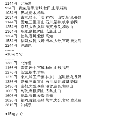
1144円 北海道
924円 青森,岩手,宮城,秋田,山形,福島
1034円 茨城,栃木,群馬
1034円 東京,埼玉,千葉,神奈川,山梨,新潟,長野
1144円 愛知,三重,富山,石川,福井,岐阜,静岡
1254円 京都,大阪,兵庫,滋賀,奈良,和歌山
1364円 鳥取,島根,岡山,広島,山口
1364円 徳島,香川,愛媛,高知
1584円 福岡,佐賀,長崎,熊本,大分,宮崎,鹿児島
2244円 沖縄県
-------
●10kgまで
-------
1386円 北海道
1166円 青森,岩手,宮城,秋田,山形,福島
1276円 茨城,栃木,群馬
1276円 東京,埼玉,千葉,神奈川,山梨,新潟,長野
1386円 愛知,三重,富山,石川,福井,岐阜,静岡
1496円 京都,大阪,兵庫,滋賀,奈良,和歌山
1606円 鳥取,島根,岡山,広島,山口
1606円 徳島,香川,愛媛,高知
1826円 福岡,佐賀,長崎,熊本,大分,宮崎,鹿児島
2816円 沖縄県
-------
●15kgまで