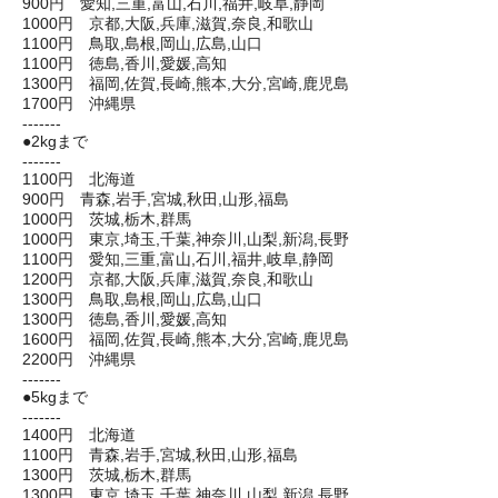
900円 愛知,三重,富山,石川,福井,岐阜,静岡
1000円 京都,大阪,兵庫,滋賀,奈良,和歌山
1100円 鳥取,島根,岡山,広島,山口
1100円 徳島,香川,愛媛,高知
1300円 福岡,佐賀,長崎,熊本,大分,宮崎,鹿児島
1700円 沖縄県
-------
●2kgまで
-------
1100円 北海道
900円 青森,岩手,宮城,秋田,山形,福島
1000円 茨城,栃木,群馬
1000円 東京,埼玉,千葉,神奈川,山梨,新潟,長野
1100円 愛知,三重,富山,石川,福井,岐阜,静岡
1200円 京都,大阪,兵庫,滋賀,奈良,和歌山
1300円 鳥取,島根,岡山,広島,山口
1300円 徳島,香川,愛媛,高知
1600円 福岡,佐賀,長崎,熊本,大分,宮崎,鹿児島
2200円 沖縄県
-------
●5kgまで
-------
1400円 北海道
1100円 青森,岩手,宮城,秋田,山形,福島
1300円 茨城,栃木,群馬
1300円 東京,埼玉,千葉,神奈川,山梨,新潟,長野