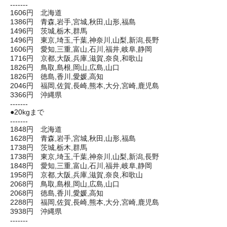
-------
1606円 北海道
1386円 青森,岩手,宮城,秋田,山形,福島
1496円 茨城,栃木,群馬
1496円 東京,埼玉,千葉,神奈川,山梨,新潟,長野
1606円 愛知,三重,富山,石川,福井,岐阜,静岡
1716円 京都,大阪,兵庫,滋賀,奈良,和歌山
1826円 鳥取,島根,岡山,広島,山口
1826円 徳島,香川,愛媛,高知
2046円 福岡,佐賀,長崎,熊本,大分,宮崎,鹿児島
3366円 沖縄県
-------
●20kgまで
-------
1848円 北海道
1628円 青森,岩手,宮城,秋田,山形,福島
1738円 茨城,栃木,群馬
1738円 東京,埼玉,千葉,神奈川,山梨,新潟,長野
1848円 愛知,三重,富山,石川,福井,岐阜,静岡
1958円 京都,大阪,兵庫,滋賀,奈良,和歌山
2068円 鳥取,島根,岡山,広島,山口
2068円 徳島,香川,愛媛,高知
2288円 福岡,佐賀,長崎,熊本,大分,宮崎,鹿児島
3938円 沖縄県
-------