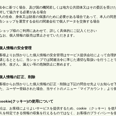
)法令に基づく場合、及び国の機関若しくは地方公共団体又はその委託を受け
対して協力する必要がある場合
)人の生命、身体又は財産の保護のために必要がある場合であって、本人の同
)当ショップを運営する会社の関連会社で個人データを交換する場合
ショップ様のご利用にあわせて、詳しく具体的にご記入ください
なお、個人情報の販売は禁止させていただきます。
.個人情報の安全管理
客様よりお預かりした個人情報の安全管理はサービス提供会社によって合理
講じるとともに、当ショップでは関連法令に準じた適切な取扱いを行うこと
紛失、改ざん、漏えい等の危険防止に努めます。
.個人情報の訂正、削除
客様からお預かりした個人情報の訂正・削除は下記の問合せ先よりお知らせ
た、ユーザー登録された場合、当サイトのメニュー「マイアカウント」より
.cookie(クッキー)の使用について
社は、お客様によりよいサービスを提供するため、cookie （クッキー）を
人を特定できる情報の収集を行えるものではなく、お客様のプライバシーを