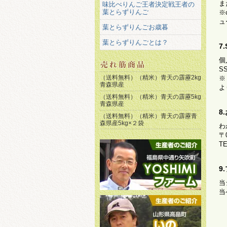
ま
味比べりんご王者決定戦王者の
葉とらずりんご
※
ュ
葉とらずりんごお歳暮
葉とらずりんごとは？
7
個
S
（送料無料）（精米）青天の霹靂2kg
※
青森県産
よ
（送料無料）（精米）青天の霹靂5kg
青森県産
8
（送料無料）（精米）青天の霹靂青
森県産5kg×２袋
わ
〒
T
9
当
当