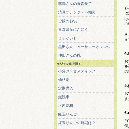
李澤さんの青森長芋
a
清見オレンジ・不知火
に
b
ご飯のお供
c
青森県産にんにく
＃
じゃがいも
＃
黒田さんニューサマーオレンジ
4
沖田さんの桃
お
を
小分け２合スティック
の
価格別
5
定期購入
お
無洗米
ま
河内晩柑
6
紅玉りんご
当
紅玉りんごの時期は？
個