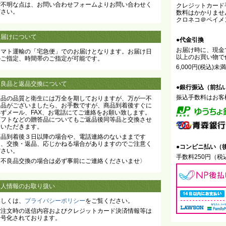
ご不明な点は、お問い合わせフォームよりお問い合わせく
クレジットカード
ださい。
数料はかかりませ
クロネコ＠ペイメ
お届けについて
●代金引換
お届け時に、現金で
ヤマト運輸の「宅急便」でのお届けとなります。お届け日
以上のお買い物で
のご指定、時間帯のご指定が可能です。
6,000円(税込)
不良品と返品交換について
●銀行振込（前払
振込手数料はお客
商品の品質と衛生には万全を期しておりますが、万が一不
良品がございましたら、お手数ですが、商品到着後すぐに
必ずメール、FAX、お電話にてご連絡をお願い致します。
ギフトなどの贈答品についてもご返品後同等品と交換させ
ていただきます。
商品到着後３日以降の場合や、電話連絡のないままです
と、交換・返品、応じかねる場合がありますのでご注意く
●コンビニ払い（
ださい。
手数料250円（
〈不良品交換の場合は必ず事前にご連絡くださいませ〉
個人情報のお取り扱い
詳しくは、
プライバシーポリシー
をご覧ください。
ご注文時の送信内容およびクレジットカード決済情報等は
暗号化されております。