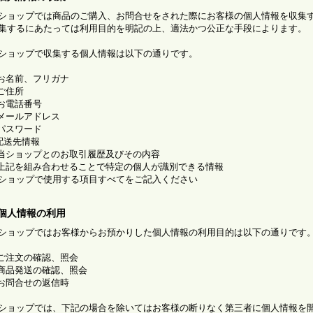
ショップでは商品のご購入、お問合せをされた際にお客様の個人情報を収集
集するにあたっては利用目的を明記の上、適法かつ公正な手段によります。
ショップで収集する個人情報は以下の通りです。
)お名前、フリガナ
)ご住所
)お電話番号
)メールアドレス
)パスワード
)配送先情報
)当ショップとのお取引履歴及びその内容
)上記を組み合わせることで特定の個人が識別できる情報
ショップで使用する項目すべてをご記入ください
.個人情報の利用
ショップではお客様からお預かりした個人情報の利用目的は以下の通りです
)ご注文の確認、照会
)商品発送の確認、照会
)お問合せの返信時
ショップでは、下記の場合を除いてはお客様の断りなく第三者に個人情報を