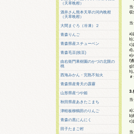
（天草晩柑）
当
酒井さん熊本天草の河内晩柑
収
（天草晩柑）
当
大間まぐろ（冷凍）２
a
青森りんご
b
青森県産スチューベン
c
d
青森毛豆(枝豆)
e
f
由右衛門果樹園のかづの北限の
桃
g
h
西海みかん・完熟不知火
＃
青森県産青天の霹靂
3
山形県産つや姫
当
秋田県産あきたこまち
a
津軽板柳鶴田のりんご
b
青森の黒にんにく
c
田子たまご村
当