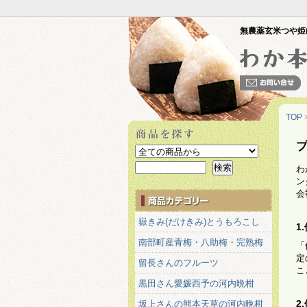
無農薬玄米つや姫
TOP
わ
ン
会
嶽きみ(だけきみ)とうもろこし
1
南部町産青梅・八助梅・完熟梅
「
定
留長さんのフルーツ
こ
黒田さん愛媛西予の河内晩柑
2
坂上さんの熊本天草の河内晩柑