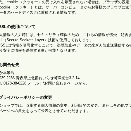
た、cookie （クッキー）の受け入れを希望されない場合は、ブラウザの設
cookie （クッキー）とは、サーバーコンピュータからお客様のブラウザに
ータのハードディスクに蓄積される情報です。
.SSLの使用について
人情報の入力時には、セキュリティ確保のため、これらの情報が傍受、妨害
SL（Secure Sockets Layer）技術を使用しております。
 SSLは情報を暗号化することで、盗聴防止やデータの改ざん防止送受信する
り安全に情報を送信する事が可能となります。
.お問合せ先
か本米店
039-2236 青森県上北郡おいらせ町洋光台3-2-14
EL:0178-38-6228 メール：*お問い合わせページから。
.プライバシーポリシーの変更
ショップでは、収集する個人情報の変更、利用目的の変更、またはその他プ
ページへの変更をもって公表とさせていただきます。