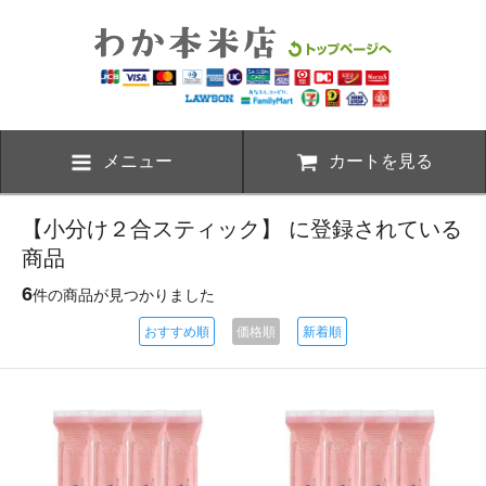
メニュー
カートを見る
【小分け２合スティック】 に登録されている
商品
6
件の商品が見つかりました
おすすめ順
価格順
新着順