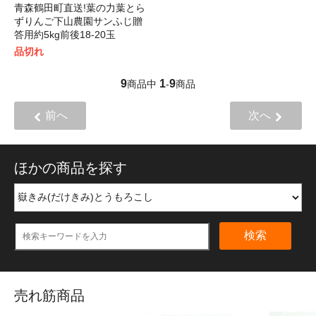
青森鶴田町直送!葉の力葉とら
ずりんご下山農園サンふじ贈
答用約5kg前後18-20玉
品切れ
9
1
9
商品中
-
商品
前へ
次へ
ほかの商品を探す
検索
売れ筋商品