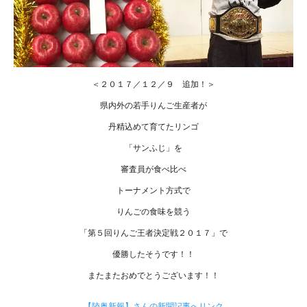
＜２０１７／１２／９ 追加！＞
県内外の若手りんご生産者が
丹精込めて育てたリンゴ
「サンふじ」を
審査員が食べ比べ
トーナメント方式で
りんごの食味を競う
「第５回りんご王者決定戦２０１７」で
優勝したそうです！！
またまたおめでとうございます！！
【陸奥新報】さんの新聞記事へリンク