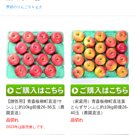
季節のりんご５ｋｇ入
【贈答用】青森板柳町直送!サ
（家庭用）青森板柳町直送葉
ンふじ約10kg前後26-36玉（農
とらずサンふじ約10kg前後26-
園直送）
40玉（農園直送）
品切れ
品切れ
2023年は販売無しです。