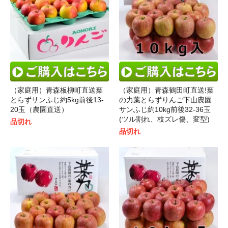
（家庭用）青森板柳町直送葉
（家庭用）青森鶴田町直送!葉
とらずサンふじ約5kg前後13-
の力葉とらずりんご下山農園
20玉（農園直送）
サンふじ約10kg前後32-36玉
(ツル割れ、枝ズレ傷、変型)
品切れ
品切れ