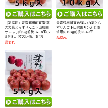
（家庭用）青森鶴田町直送!葉
青森鶴田町直送!葉の力葉とら
の力葉とらずりんご下山農園
ずりんご下山農園サンふじ贈
サンふじ約5kg前後16-18玉(ツ
答用約10kg前後36-40玉
ル割れ、枝ズレ傷、変型)
品切れ
品切れ