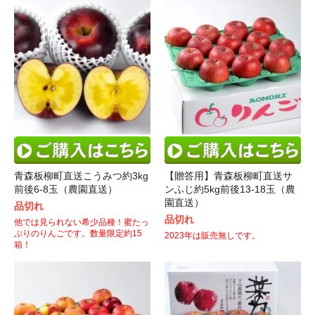
青森板柳町直送こうみつ約3kg
【贈答用】青森板柳町直送サ
前後6-8玉（農園直送）
ンふじ約5kg前後13-18玉（農
園直送）
品切れ
品切れ
他では見られない希少品種！蜜たっ
ぷりのりんごです。数量限定約15
2023年は販売無しです。
箱！