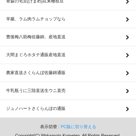
青森の毛豆[けまめ]在来種枝豆
羊腸、ラム肉ラムチョップなら
豊後梅八助梅佐藤錦、産地直送
大間まぐろホタテ通販産地直送
農家直送さくらんぼ佐藤錦通販
牛乳瓶うに三陸直送生ウニ直売
ジュノハートさくらんぼの通販
表示切替 :
PC版に切り替える
Copyright(C) Wakamoto Kometen. All Rights Reserved.