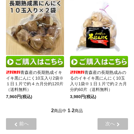
青森産の長期熟成イキ
青森産の長期熟成みの
イキ黒にんにく10玉入り2袋※
るのイキイキ黒にんにく10玉
１日１片で約４カ月分約120片
入り1袋※１日１片で約２カ月
（送料無料）
分約60片（送料無料）
7,960円(税込)
3,980円(税込)
2
1
2
商品中
-
商品
前へ
次へ