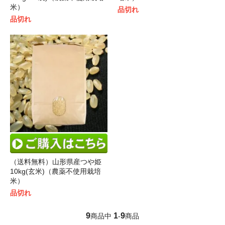
米）
品切れ
品切れ
（送料無料）山形県産つや姫
10kg(玄米)（農薬不使用栽培
米）
品切れ
9
1
9
商品中
-
商品