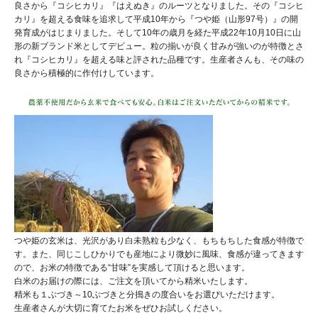
良さから『コシヒカリ』『はえぬき』のルーツとなりました。その『コシヒ
カリ』を超える食味を追求して平成10年から『つや姫（山形97号）』の開
発育成がはじまりました。そして10年の歳月を経た平成22年10月10日に山
形の新ブランド米としてデビュー。粒の揃いが良く甘みが強いのが特徴とさ
れ『コシヒカリ』を超える味と評された品種です。生産者さんも、その味の
良さから積極的に作付けしています。
つや姫の玄米は、光沢があり白未熟粒も少なく、もちもちした食感が特徴で
す。また、同じこしひかりでも産地により微妙に風味、食感が違ってきます
ので、お米の特徴である“甘味”を実感して頂けると思います。
白米のお届けの際には、ご注文を頂いてから精米いたします。
精米も１ぶづき～10ぶづきと分搗きの度合いをお選びいただけます。
生産者さんが大切に育てたお米をぜひお試しください。