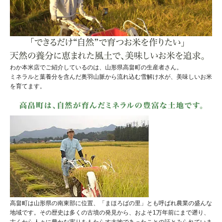
わか本米店でご紹介しているのは、山形県高畠町の生産者さん。
ミネラルと葉養分を含んだ奥羽山脈から流れ込む雪解け水が、美味しいお米
を育てます。
高畠町は山形県の南東部に位置、「まほろばの里」とも呼ばれ農業の盛んな
地域です。その歴史は多くの古墳の発見から、およそ1万年前にまで遡り、
古くから人々に豊かな実りをもたらす大地であったことの証とみられていま