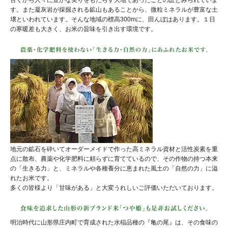
す。また凝灰岩が採掘される鉱山もあることから、微粒ミネラルが豊富な土
壌といわれています。そんな地域の標高300mに、田んぼはあります。１日
の寒暖差も大きく、お米の旨味を引き出す環境です。
地元の鉱石を砕いてオーダーメイドで作った高ミネラル資材と活性炭素を重
点に散布、農薬や化学肥料に頼らずに育てているので、その作物の持つ本来
の「生きる力」と、ミネラルや各種養分に恵まれた風土の「自然の力」に溢
れたお米です。
多くの皆様より「甘味がある」と大変うれしいご評価いただいております。
明治時代に山形県庄内町で育成された水稲品種の『亀の尾』は、その食味の