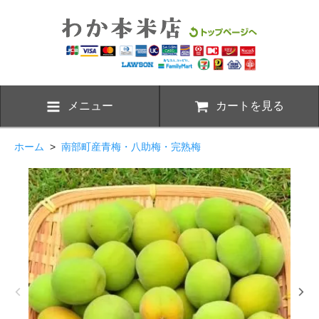
メニュー
カートを見る
ホーム
>
南部町産青梅・八助梅・完熟梅