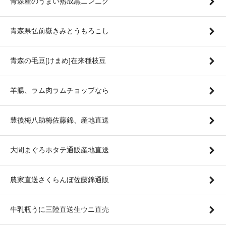
青森産のうまい熟成黒ニンニク
青森県弘前嶽きみとうもろこし
青森の毛豆[けまめ]在来種枝豆
羊腸、ラム肉ラムチョップなら
豊後梅八助梅佐藤錦、産地直送
大間まぐろホタテ通販産地直送
農家直送さくらんぼ佐藤錦通販
牛乳瓶うに三陸直送生ウニ直売