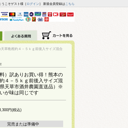
ようこそゲスト様［
ログイン
］ 新規会員登録は
こちら
の天草晩柑約４－５ｋｇ前後入サイズ混合
GC
料）訳ありお買い得！熊本の
約４－５ｋｇ前後入サイズ混
県天草市酒井農園直送品）※
いが味は同じです
3,300円(税込)
完売または準備中