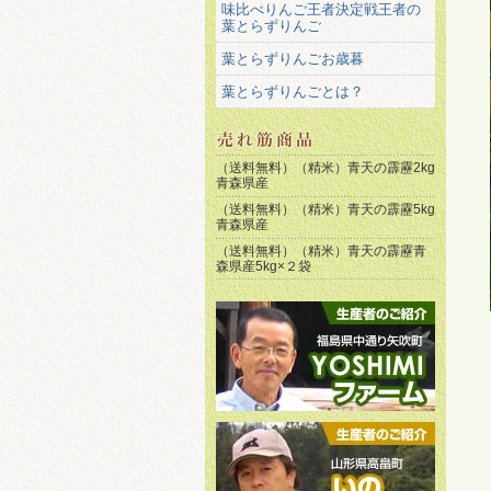
味比べりんご王者決定戦王者の
葉とらずりんご
葉とらずりんごお歳暮
葉とらずりんごとは？
（送料無料）（精米）青天の霹靂2kg
青森県産
（送料無料）（精米）青天の霹靂5kg
青森県産
（送料無料）（精米）青天の霹靂青
森県産5kg×２袋