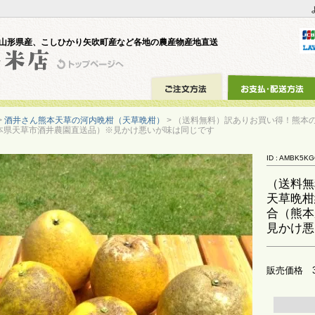
山形県産、こしひかり矢吹町産など各地の農産物産地直送
>
酒井さん熊本天草の河内晩柑（天草晩柑）
> （送料無料）訳ありお買い得！熊本
本県天草市酒井農園直送品）※見かけ悪いが味は同じです
ID : AMBK5K
（送料無
天草晩柑
合（熊本
見かけ悪
販売価格