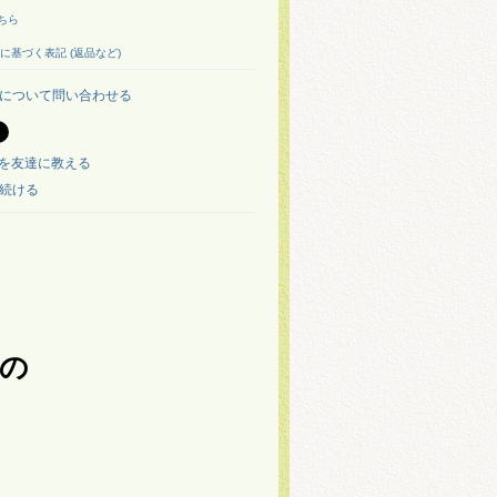
ちら
に基づく表記 (返品など)
について問い合わせる
を友達に教える
続ける
の
）