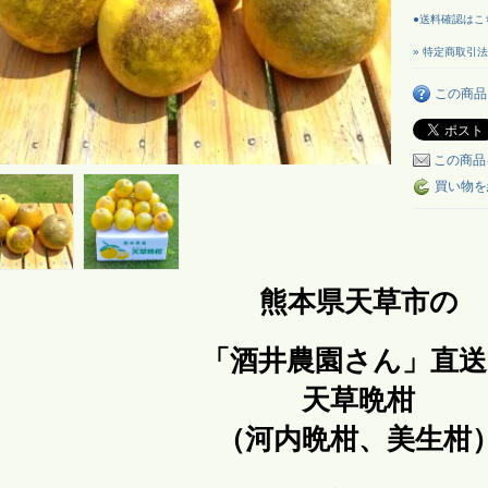
●送料確認はこ
» 特定商取引法
この商品
この商品
買い物を
熊本県天草市の
「酒井農園さん」直送
天草晩柑
（河内晩柑、美生柑