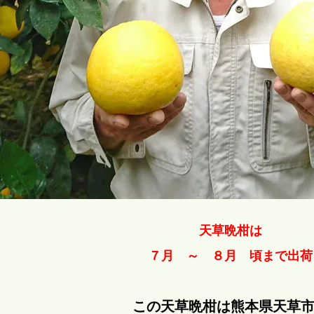
天草晩柑は
７月 ～ ８月 頃まで出荷
この天草晩柑は熊本県天草