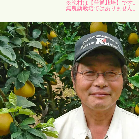
※晩柑は【普通栽培】です。
無農薬栽培ではありません。