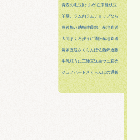
青森の毛豆[けまめ]在来種枝豆
羊腸、ラム肉ラムチョップなら
豊後梅八助梅佐藤錦、産地直送
大間まぐろ汐うに通販産地直送
農家直送さくらんぼ佐藤錦通販
牛乳瓶うに三陸直送生ウニ直売
ジュノハートさくらんぼの通販