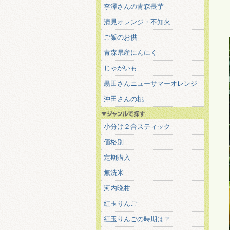
李澤さんの青森長芋
清見オレンジ・不知火
ご飯のお供
青森県産にんにく
じゃがいも
黒田さんニューサマーオレンジ
沖田さんの桃
小分け２合スティック
価格別
定期購入
無洗米
河内晩柑
紅玉りんご
紅玉りんごの時期は？