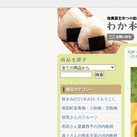
無農薬玄米つや姫
TOP
（熊
嶽きみ(だけきみ)とうもろこし
南部町産青梅・八助梅・完熟梅
留長さんのフルーツ
黒田さん愛媛西予の河内晩柑
坂上さんの熊本天草の河内晩柑