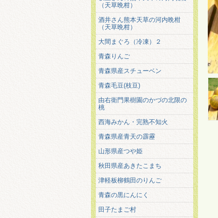
（天草晩柑）
酒井さん熊本天草の河内晩柑
（天草晩柑）
大間まぐろ（冷凍）２
青森りんご
青森県産スチューベン
青森毛豆(枝豆)
由右衛門果樹園のかづの北限の
桃
西海みかん・完熟不知火
青森県産青天の霹靂
山形県産つや姫
秋田県産あきたこまち
津軽板柳鶴田のりんご
青森の黒にんにく
田子たまご村